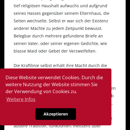
tief religiösen Haushalt aufwuchs und aufgrund
seines Hasses gegenüber seinem Elternhaus, die
Seiten wechselte. Selbst er war sich der Existenz
anderer Mächte zu jedem Zeitpunkt bewusst.
Belegbar durch mehrere gefundene Briefe an
seinen Vater, oder seiner eigenen Gedichte, wie
blasse Maid oder Gebet der Verzweifelten.
Die Kraftlinie selbst erhält ihre Macht durch die
aktuell angebundenen Magier, geistliche Wesen
Diese Website verwendet Cookies. Durch die
oder göttliche Wesen. Dabei ist es unwichtig ob
weitere Nutzung der Website stimmen Sie
diese persönlich noch leben, oder bereits gestorben
der Verwendung von Cookies zu.
sind, die Eide gelten über den Tod hinaus. Deshalb
Weitere Infos
sind auch sehr oft sehr alte Strukturen so mächtig,
da sie so viele einzelne Kettenglieder besitzen.
Akzeptieren
Selbst individuelle Magie ohne Anbindung an eine
äußere Tradition, funktioniert meistens über